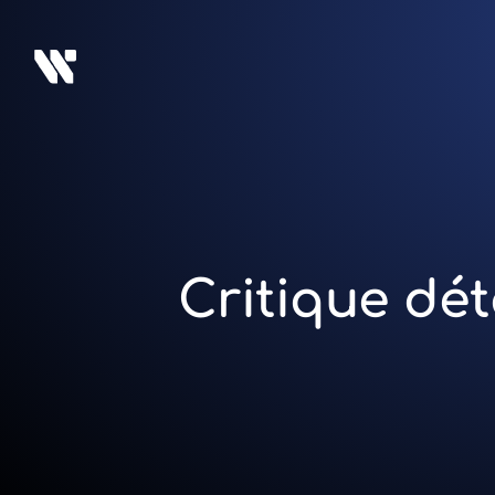
Critique dét