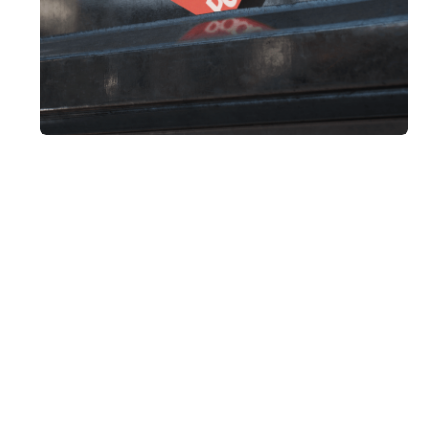
Paddock
Communication digitale
,
Identité visuelle
,
Print
,
Webdesign