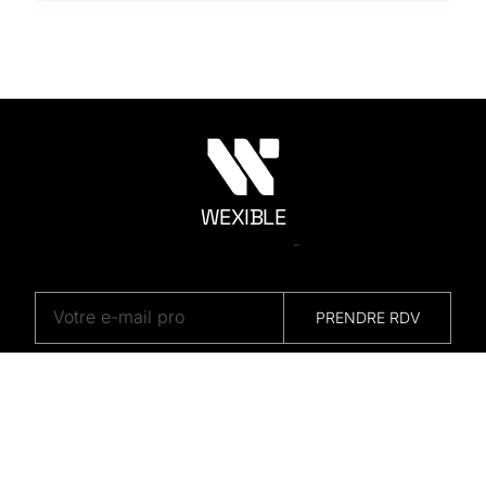
WEXIBLE
M
A
R
K
E
T
I
N
G
PRENDRE RDV
© Copyright
2026. Conçu, édité et alimenté par notre
équipe de rêve Wexible. Tous droits réservés.
Mentions
légales
–
Politique de confidentialité
Votre visite est éthique et neutre en CO₂.