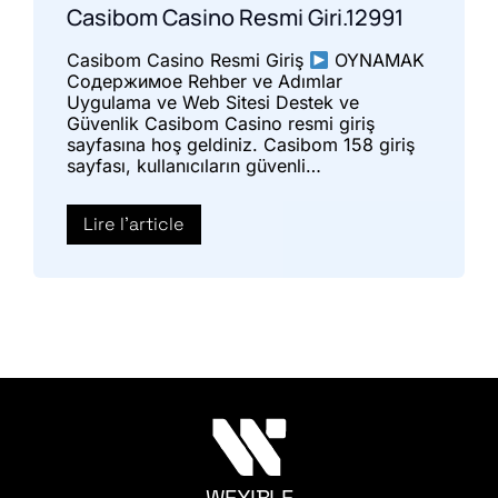
Casibom Casino Resmi Giri.12991
Casibom Casino Resmi Giriş
OYNAMAK
Содержимое Rehber ve Adımlar
Uygulama ve Web Sitesi Destek ve
Güvenlik Casibom Casino resmi giriş
sayfasına hoş geldiniz. Casibom 158 giriş
sayfası, kullanıcıların güvenli…
Lire l'article