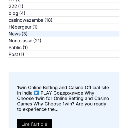
222
(1)
blog
(4)
casinowazamba
(18)
Hébergeur
(1)
News
(3)
Non classé
(21)
Pablic
(1)
Post
(1)
1win Online Betting and Casino Official site
in India
PLAY Содержимое Why
Choose 1win for Online Betting and Casino
Games Why Choose 1win? Are you ready
to experience the…
Lire l'article