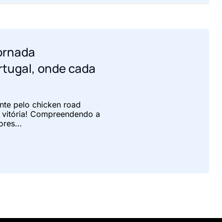
jornada
rtugal, onde cada
nte pelo chicken road
a vitória! Compreendendo a
dores…