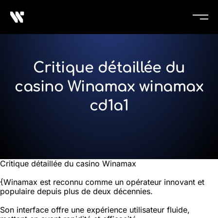
Critique détaillée du
casino Winamax winamax
cd1a1
Critique détaillée du casino Winamax
{
Winamax
est reconnu comme un opérateur innovant et
populaire depuis plus de deux décennies.
Son interface offre une expérience utilisateur fluide,