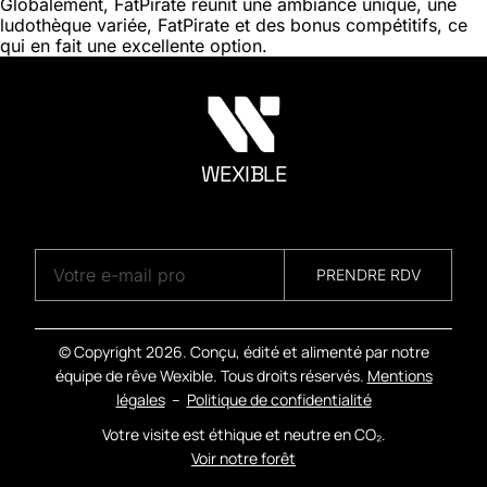
Globalement,
FatPirate
réunit une ambiance unique, une
ludothèque variée,
FatPirate
et des bonus compétitifs, ce
qui en fait une excellente option.
WEXIBLE
M
A
R
K
E
T
I
N
G
PRENDRE RDV
© Copyright
2026. Conçu, édité et alimenté par notre
équipe de rêve Wexible. Tous droits réservés.
Mentions
légales
–
Politique de confidentialité
Votre visite est éthique et neutre en CO₂.
Voir notre forêt