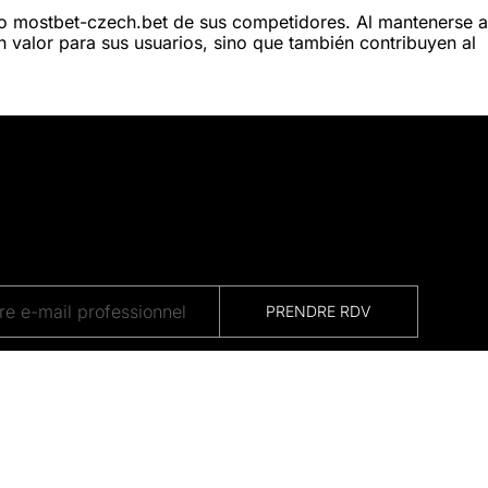
o mostbet-czech.bet de sus competidores. Al mantenerse a
 valor para sus usuarios, sino que también contribuyen al
PRENDRE RDV
e
Votre visite est éthique et neutre en CO₂.
Voir notre forêt