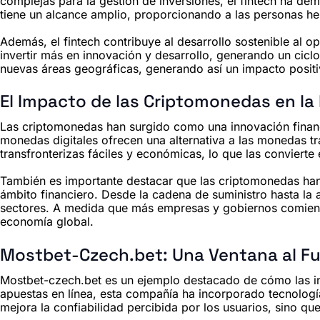
complejas para la gestión de inversiones, el fintech ha dem
tiene un alcance amplio, proporcionando a las personas her
Además, el fintech contribuye al desarrollo sostenible al o
invertir más en innovación y desarrollo, generando un cic
nuevas áreas geográficas, generando así un impacto positi
El Impacto de las Criptomonedas en la
Las criptomonedas han surgido como una innovación financie
monedas digitales ofrecen una alternativa a las monedas t
transfronterizas fáciles y económicas, lo que las conviert
También es importante destacar que las criptomonedas han
ámbito financiero. Desde la cadena de suministro hasta la a
sectores. A medida que más empresas y gobiernos comienza
economía global.
Mostbet-Czech.bet: Una Ventana al Fu
Mostbet-czech.bet es un ejemplo destacado de cómo las in
apuestas en línea, esta compañía ha incorporado tecnología
mejora la confiabilidad percibida por los usuarios, sino q