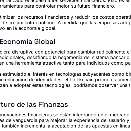
ocratizado el acceso a los servicios financieros. Esto es e
ramientas para controlar mejor su futuro financiero.
ptimizar los recursos financieros y reducir los costos oper
lo de crecimiento continuo. A medida que las empresas adop
vo en la economía global.
 Economía Global
ra disruptiva con potencial para cambiar radicalmente el s
radicionales, desafiando la hegemonía del sistema bancari
e en una herramienta atractiva tanto para individuos como p
 estimulado el interés en tecnologías subyacentes como bl
utenticación de identidades, el blockchain promete aumentar
n a adoptar estas tecnologías, podríamos observar una tra
turo de las Finanzas
novaciones financieras se están integrando en el mercado
s de vanguardia para mejorar la experiencia del usuario y 
ue también incrementa la aceptación de las apuestas en líne