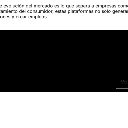
te evolución del mercado es lo que separa a empresas com
tamiento del consumidor, estas plataformas no solo generan
iones y crear empleos.
 de rêve Wexible. Tous droits réservés.
Mentions légales
–
Politique d