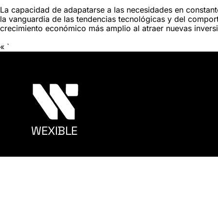
La capacidad de adapatarse a las necesidades en constan
la vanguardia de las tendencias tecnológicas y del compor
crecimiento económico más amplio al atraer nuevas invers
« `
WEXIBLE
M
A
R
K
E
T
I
N
G
© Copyright
2026. Conçu, édité et alimenté par notre équipe
confidentialité