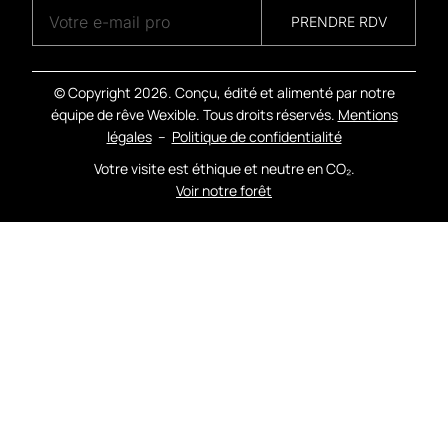
PRENDRE RDV
A
G
E
N
C
Y
© Copyright
2026. Conçu, édité et alimenté par notre
équipe de rêve Wexible. Tous droits réservés.
Mentions
légales
–
Politique de confidentialité
Votre visite est éthique et neutre en CO₂.
Voir notre forêt