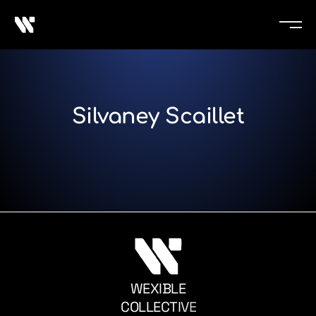
Silvaney Scaillet
WEXIBLE
C
O
L
L
E
C
T
I
V
E