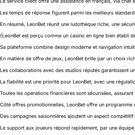
Le service client offre une assistance en français, via chat 
Les temps de réponse figurent parmi les meilleurs standard
En résumé, LeonBet réunit une ludothèque riche, une sécurité
{LeonBet est perçu comme un casino en ligne bien établi 
Sa plateforme combine design moderne et navigation intuitiv
En matière de offre de jeux, LeonBet brille par un choix ri
Les collaborations avec des studios réputés garantissent u
La fiabilité est une priorité pour
LeonBet
, avec une régulatio
Toutes les opérations financières sont sécurisées, assurant
Côté offres promotionnelles, LeonBet offre un programme de 
Des campagnes saisonnières ajoutent un aspect compétitif.
Le support aux joueurs répond rapidement, par une équipe