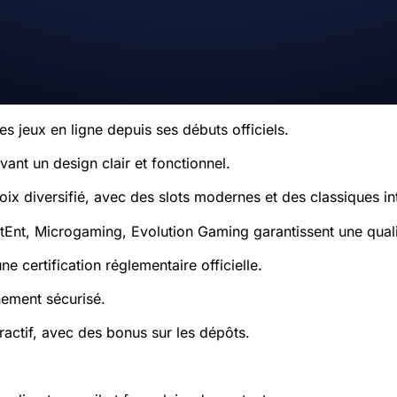
 jeux en ligne depuis ses débuts officiels.
avant un design clair et fonctionnel.
oix diversifié, avec des slots modernes et des classiques i
Ent, Microgaming, Evolution Gaming garantissent une quali
e certification réglementaire officielle.
nement sécurisé.
actif, avec des bonus sur les dépôts.