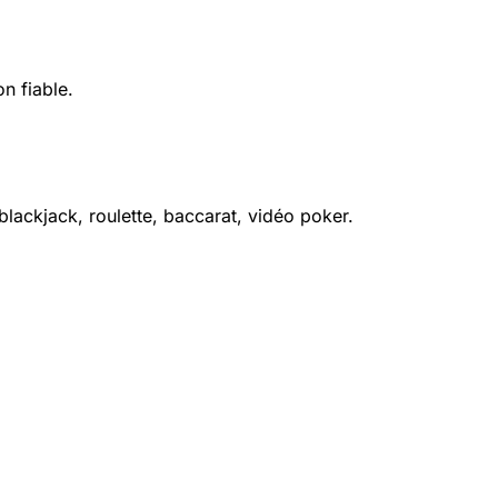
n fiable.
blackjack, roulette, baccarat, vidéo poker.